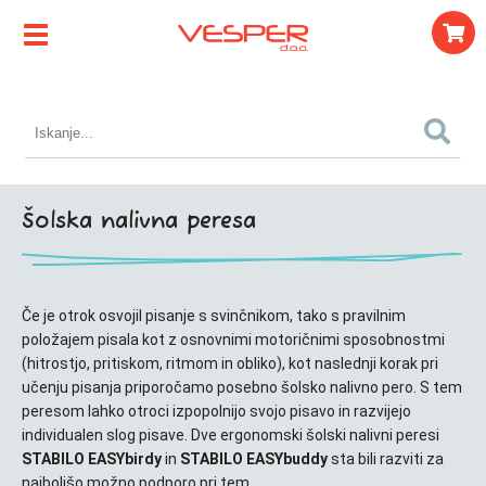
Šolska nalivna peresa
Če je otrok osvojil pisanje s svinčnikom, tako s pravilnim
položajem pisala kot z osnovnimi motoričnimi sposobnostmi
(hitrostjo, pritiskom, ritmom in obliko), kot naslednji korak pri
učenju pisanja priporočamo posebno šolsko nalivno pero. S tem
peresom lahko otroci izpopolnijo svojo pisavo in razvijejo
individualen slog pisave. Dve ergonomski šolski nalivni peresi
STABILO EASYbirdy
in
STABILO EASYbuddy
sta bili razviti za
najboljšo možno podporo pri tem.