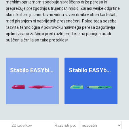
mehkim oprijemom spodbuja sproščeno držo peresa in
preprečuje prezgodnjo utrujenost mišic. Zaradi velike odprtine
skozi katero je enostavno vidna raven črnila v obeh kartušah,
med pisanjem ni neprijetnih presenečenj. Poleg tega posebej
razvita tehnologija v pokrovčku nalivnega peresa zagotavlja
optimizirano zaščito pred razlitjem. Lise na papirju zaradi
puščanja črnila so tako preteklost.
Stabilo EASYbirdy
Stabilo EASYbuddy
22 izdelkov
Razvrsti po: