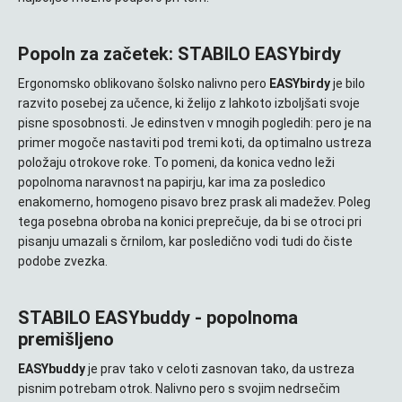
Popoln za začetek: STABILO EASYbirdy
Ergonomsko oblikovano šolsko nalivno pero
EASYbirdy
je bilo
razvito posebej za učence, ki želijo z lahkoto izboljšati svoje
pisne sposobnosti. Je edinstven v mnogih pogledih: pero je na
primer mogoče nastaviti pod tremi koti, da optimalno ustreza
položaju otrokove roke. To pomeni, da konica vedno leži
popolnoma naravnost na papirju, kar ima za posledico
enakomerno, homogeno pisavo brez prask ali madežev. Poleg
tega posebna obroba na konici preprečuje, da bi se otroci pri
pisanju umazali s črnilom, kar posledično vodi tudi do čiste
podobe zvezka.
STABILO EASYbuddy - popolnoma
premišljeno
EASYbuddy
je prav tako v celoti zasnovan tako, da ustreza
pisnim potrebam otrok. Nalivno pero s svojim nedrsečim