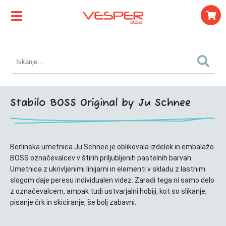
Stabilo BOSS Original by Ju Schnee
Berlinska umetnica Ju Schnee je oblikovala izdelek in embalažo
BOSS označevalcev v štirih priljubljenih pastelnih barvah.
Umetnica z ukrivljenimi linijami in elementi v skladu z lastnim
slogom daje peresu individualen videz. Zaradi tega ni samo delo
z označevalcem, ampak tudi ustvarjalni hobiji, kot so slikanje,
pisanje črk in skiciranje, še bolj zabavni.