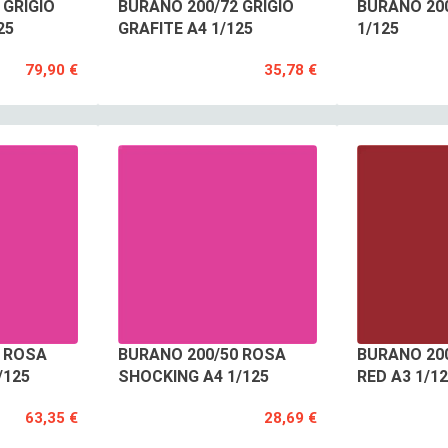
 GRIGIO
BURANO 200/72 GRIGIO
BURANO 200
25
GRAFITE A4 1/125
1/125
79,90 €
35,78 €
0 ROSA
BURANO 200/50 ROSA
BURANO 200
/125
SHOCKING A4 1/125
RED A3 1/1
63,35 €
28,69 €