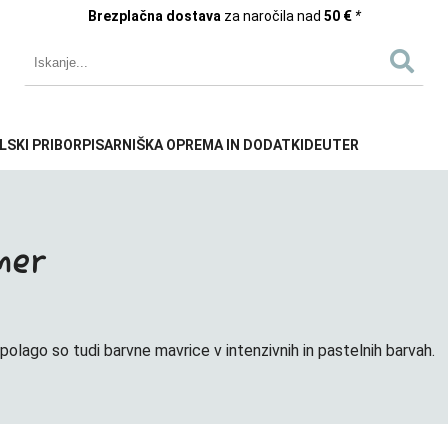
Brezplačna dostava
za naročila nad
50 €
*
LSKI PRIBOR
PISARNIŠKA OPREMA IN DODATKI
DEUTER
mer
polago so tudi barvne mavrice v intenzivnih in pastelnih barvah.