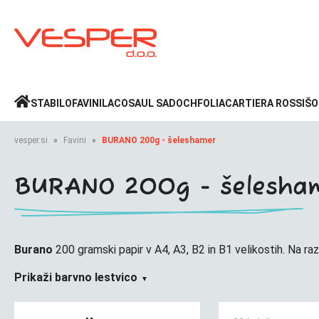
Prijava
»
STABILO
FAVINI
LACO
SAUL SADOCH
FOLIA
CARTIERA ROSSI
ŠO
vesper.si
Favini
BURANO 200g - šeleshamer
BURANO 200g - šelesha
Burano
200 gramski papir v A4, A3, B2 in B1 velikostih. Na raz