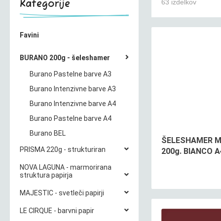
Kategorije
63 izdelkov
Favini
BURANO 200g - šeleshamer
Burano Pastelne barve A3
Burano Intenzivne barve A3
Burano Intenzivne barve A4
Burano Pastelne barve A4
Burano BEL
ŠELESHAMER 
PRISMA 220g - strukturiran
200g. BIANCO A
NOVA LAGUNA - marmorirana
struktura papirja
MAJESTIC - svetleči papirji
LE CIRQUE - barvni papir