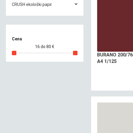
CRUSH ekološki papir
Cena
16
do
80
€
BURANO 200/7
A4 1/125