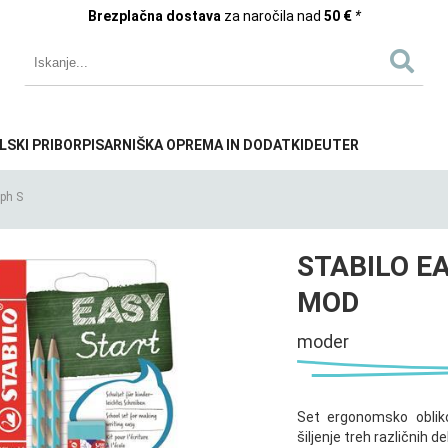
Brezplačna dostava
za naročila nad
50 €
*
LSKI PRIBOR
PISARNIŠKA OPREMA IN DODATKI
DEUTER
ph S
STABILO EA
MOD
moder
Set ergonomsko obliko
šiljenje treh različnih d