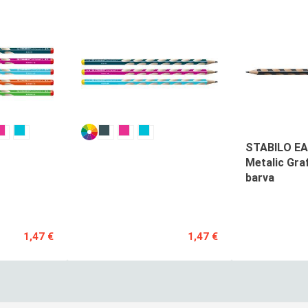
STABILO
STABILO EA
EASYgraph
Metalic Gra
S
barva
sv.grafitni
L
1,47 €
1,47 €