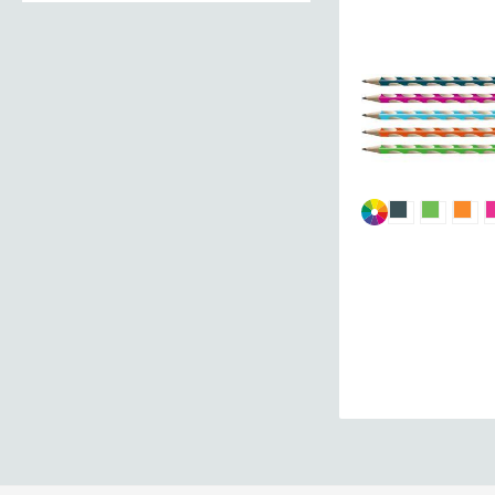
STABILO
EASYgraph
S
sv.grafitni
D