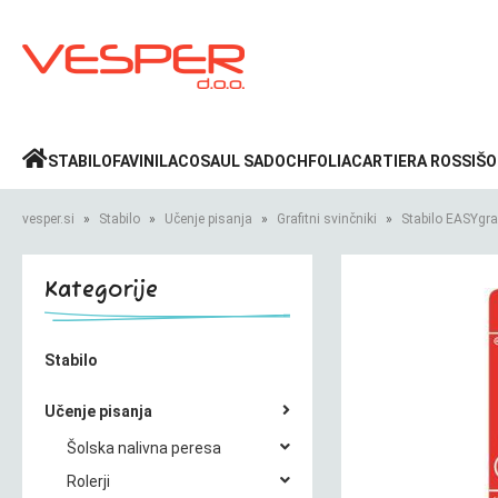
Prijava
»
STABILO
FAVINI
LACO
SAUL SADOCH
FOLIA
CARTIERA ROSSI
ŠO
vesper.si
Stabilo
Učenje pisanja
Grafitni svinčniki
Stabilo EASYgra
Kategorije
Stabilo
Učenje pisanja
Šolska nalivna peresa
Rolerji