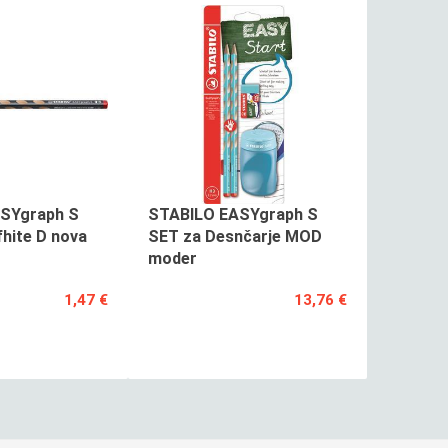
SYgraph S
STABILO EASYgraph S
fhite D nova
SET za Desnčarje MOD
moder
1,47 €
13,76 €