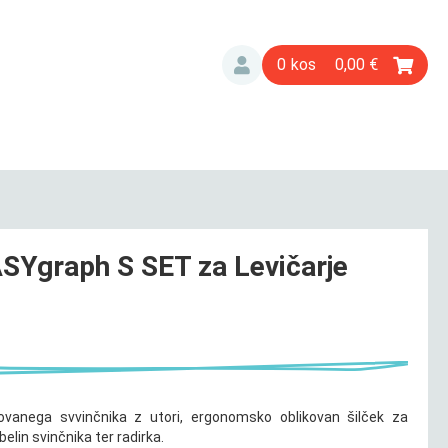
0
0,00
SYgraph S SET za Levičarje
vanega svvinčnika z utori, ergonomsko oblikovan šilček za
ebelin svinčnika ter radirka.