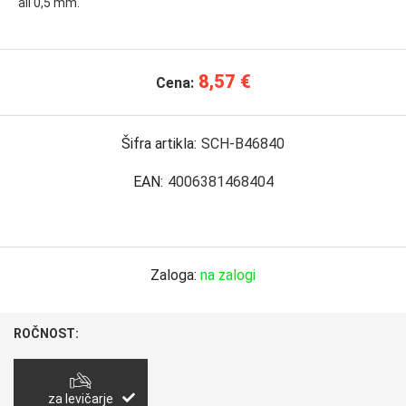
ali 0,5 mm.
8,57 €
Cena:
Šifra artikla:
SCH-B46840
EAN:
4006381468404
Zaloga:
na zalogi
ROČNOST:
za levičarje