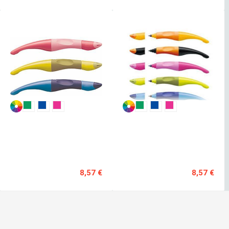
STABILO
STABILO
EASYstart
EASYstart
PERO
PERO
L
D
8,57 €
8,57 €