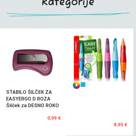
kategorije
STABILO ŠILČEK ZA
STABILO
EASYERGO D ROZA
EASYergo
Šilček za DESNO ROKO
3.15mm
L
0,99 €
8,95 €