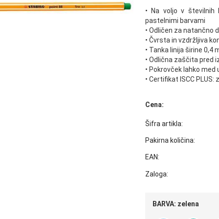
• Na voljo v številnih 
pastelnimi barvami
• Odličen za natančno d
• Čvrsta in vzdržljiva k
• Tanka linija širine 0,4
• Odlična zaščita pred i
• Pokrovček lahko med 
• Certifikat ISCC PLUS: z
Cena:
Šifra artikla:
Pakirna količina:
EAN:
Zaloga:
BARVA:
zelena