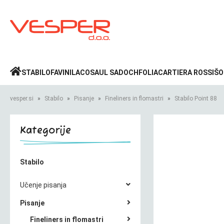
Prijava
»
STABILO
FAVINI
LACO
SAUL SADOCH
FOLIA
CARTIERA ROSSI
ŠO
vesper.si
Stabilo
Pisanje
Fineliners in flomastri
Stabilo Point 88
Kategorije
Stabilo
Učenje pisanja
Pisanje
Fineliners in flomastri