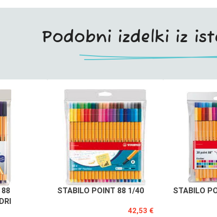
Podobni izdelki iz is
 88
STABILO POINT 88 1/40
STABILO PO
DRI
42,53 €