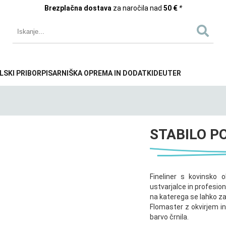
Brezplačna dostava
za naročila nad
50 €
*
LSKI PRIBOR
PISARNIŠKA OPREMA IN DODATKI
DEUTER
STABILO P
Fineliner s kovinsko 
ustvarjalce in profesion
na katerega se lahko za
Flomaster z okvirjem i
barvo črnila.