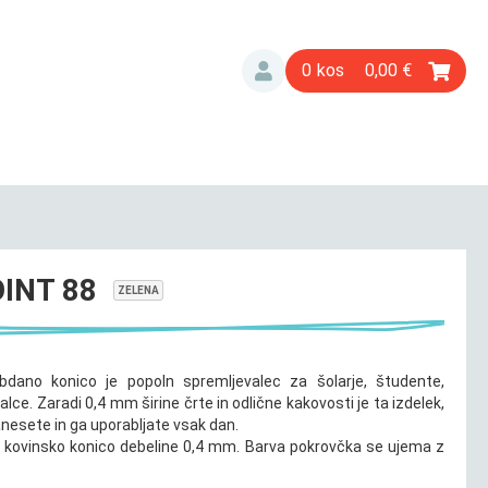
0
0,00
OINT 88
ZELENA
obdano konico je popoln spremljevalec za šolarje, študente,
alce. Zaradi 0,4 mm širine črte in odlične kakovosti je ta izdelek,
nesete in ga uporabljate vsak dan.
n kovinsko konico debeline 0,4 mm. Barva pokrovčka se ujema z