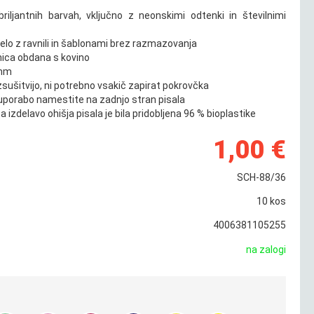
briljantnih barvah, vključno z neonskimi odtenki in številnimi
elo z ravnili in šablonami brez razmazovanja
onica obdana s kovino
 mm
zsušitvijo, ni potrebno vsakič zapirat pokrovčka
uporabo namestite na zadnjo stran pisala
a izdelavo ohišja pisala je bila pridobljena 96 % bioplastike
1,00 €
SCH-88/36
10
kos
4006381105255
na zalogi