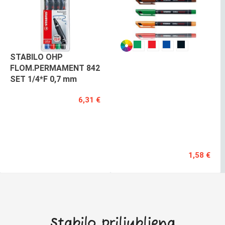
STABILO OHP
STABILO
FLOM.PERMAMENT 842
OHP
SET 1/4*F 0,7 mm
FLOM.PERMANENT
842
6,31 €
POSAMEZNO
F
0,7
mm
1,58 €
Stabilo priljubljena