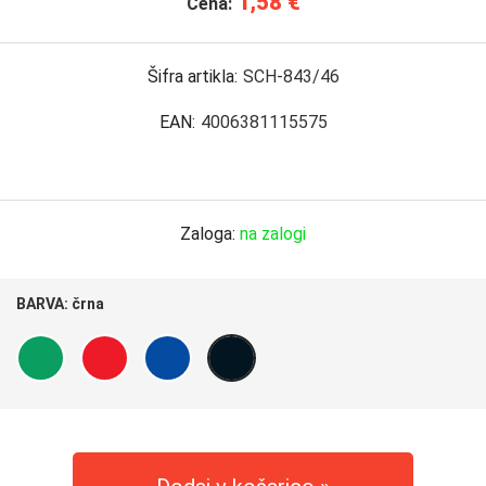
1,58 €
Cena:
Šifra artikla:
SCH-843/46
EAN:
4006381115575
Zaloga:
na zalogi
BARVA:
črna