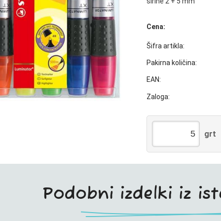
širine 2 + 5 mm
Cena:
Šifra artikla:
Pakirna količina:
EAN:
Zaloga:
grt
Podobni izdelki iz is