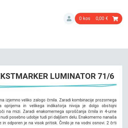
0
0,00
EKSTMARKER LUMINATOR 71/6
 izjemno veliko zalogo črnila. Zaradi kombinacije prozornega
 oprijema in velikega indikatorja nivoja je dolgo obstojni
či na mizi. Zaradi enakomernega sproščanja črnila in 4-urne
o nudi posebno udobje tudi pri daljšem delu. Enakomerno nanaša
e in odporen je na visok pritisk. Črnilo je na vodni osnovi. 2 črti