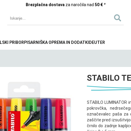
Brezplačna dostava
za naročila nad
50 €
*
LSKI PRIBOR
PISARNIŠKA OPREMA IN DODATKI
DEUTER
STABILO T
STABILO LUMINATOR ima
pokrovčka, nedrsečega
označevalec paša za o
zaščite pred izsušitvij
črnilo do zadnje kapljic