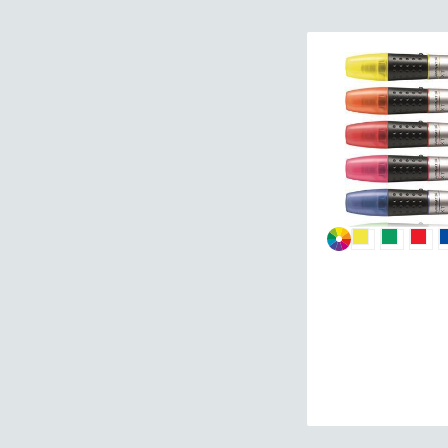
STABILO
TEKSTMARKER
LUMINATOR
71
POSAMEZNO