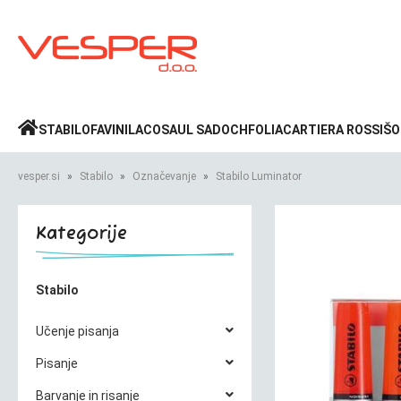
Prijava
»
STABILO
FAVINI
LACO
SAUL SADOCH
FOLIA
CARTIERA ROSSI
ŠO
vesper.si
Stabilo
Označevanje
Stabilo Luminator
Kategorije
Stabilo
Učenje pisanja
Pisanje
Barvanje in risanje