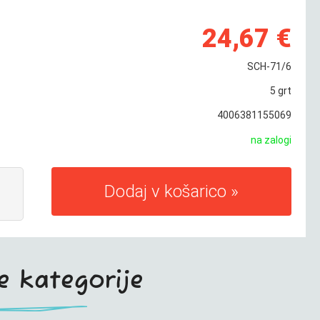
24,67 €
SCH-71/6
5
grt
4006381155069
na zalogi
Dodaj v košarico
te kategorije