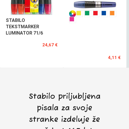
STABILO
STABILO
TEKSTMARKER
TEKSTMARKER
LUMINATOR 71/6
LUMINATOR
71
24,67 €
POSAMEZNO
4,11 €
Stabilo priljubljena
pisala za svoje
stranke izdeluje že