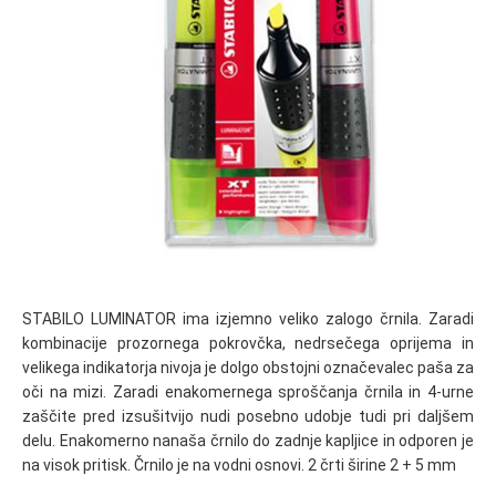
STABILO LUMINATOR ima izjemno veliko zalogo črnila. Zaradi
kombinacije prozornega pokrovčka, nedrsečega oprijema in
velikega indikatorja nivoja je dolgo obstojni označevalec paša za
oči na mizi. Zaradi enakomernega sproščanja črnila in 4-urne
zaščite pred izsušitvijo nudi posebno udobje tudi pri daljšem
delu. Enakomerno nanaša črnilo do zadnje kapljice in odporen je
na visok pritisk. Črnilo je na vodni osnovi. 2 črti širine 2 + 5 mm