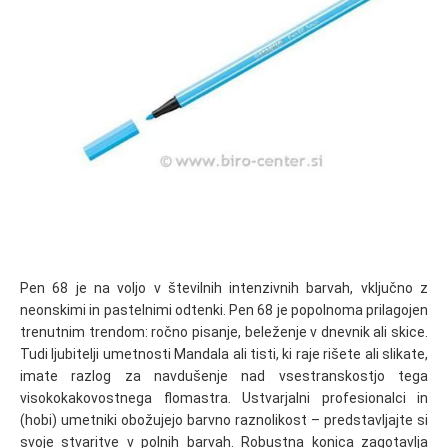
Pen 68 je na voljo v številnih intenzivnih barvah, vključno z
neonskimi in pastelnimi odtenki. Pen 68 je popolnoma prilagojen
trenutnim trendom: ročno pisanje, beleženje v dnevnik ali skice.
Tudi ljubitelji umetnosti Mandala ali tisti, ki raje rišete ali slikate,
imate razlog za navdušenje nad vsestranskostjo tega
visokokakovostnega flomastra. Ustvarjalni profesionalci in
(hobi) umetniki obožujejo barvno raznolikost – predstavljajte si
svoje stvaritve v polnih barvah. Robustna konica zagotavlja