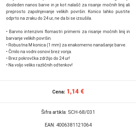
dosleden nanos barve in je kot nalašč za risanje močnih linij ali
preprosto zapolnjevanje velikih površin. Konico lahko pustite
odprto na zraku do 24 ur, ne da bi se izsušila.
• Barvno intenzivni flomastri primerni za risanje močnih linij in
barvanje velikih površin.
• Robustna M konica (1 mm) za enakomerno nanašanje barve.
• Črnilo na vodni osnovi brez vonja.
• Brez pokrovčka zdržijo do 24 ur!
• Na voljo veliko različnih odtenkov!
1,14 €
Cena:
Šifra artikla:
SCH-68/031
EAN:
4006381121064