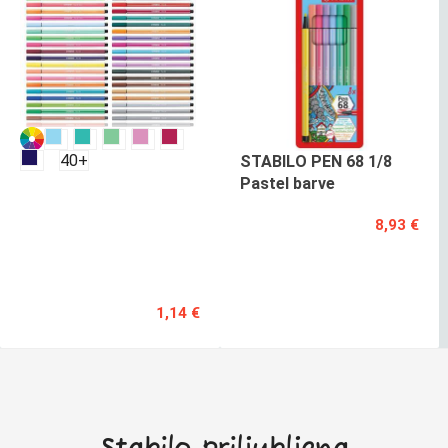
40+
STABILO
STABILO PEN 68 1/8
FLOM.
Pastel barve
1,0
8,93 €
PEN
68
POSAMEZNO
1,14 €