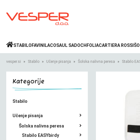
Prijava
»
STABILO
FAVINI
LACO
SAUL SADOCH
FOLIA
CARTIERA ROSSI
ŠO
vesper.si
Stabilo
Učenje pisanja
Šolska nalivna peresa
Stabilo EA
Kategorije
Stabilo
Učenje pisanja
Šolska nalivna peresa
Stabilo EASYbirdy