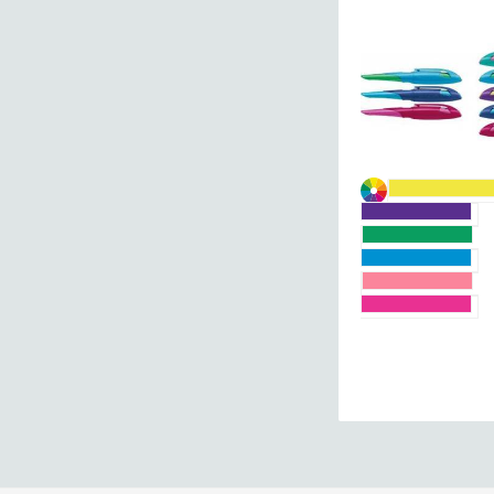
Ergonomsko
šolsko
nalivno
pero
STABILO
EASYbirdy