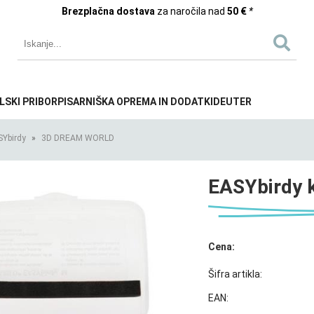
Brezplačna dostava
za naročila nad
50 €
*
LSKI PRIBOR
PISARNIŠKA OPREMA IN DODATKI
DEUTER
SYbirdy
3D DREAM WORLD
EASYbirdy k
Cena:
Šifra artikla:
EAN: