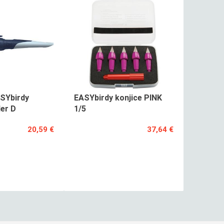
SYbirdy
EASYbirdy konjice PINK
er D
1/5
20,59 €
37,64 €