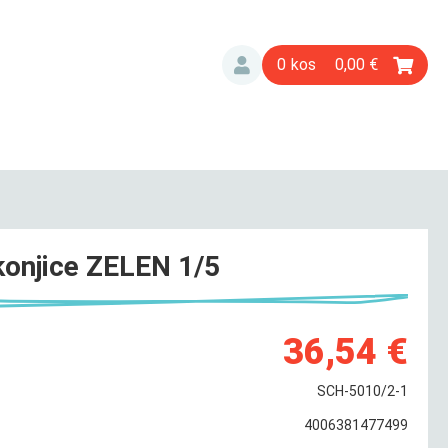
0
0,00
onjice ZELEN 1/5
36,54 €
SCH-5010/2-1
4006381477499