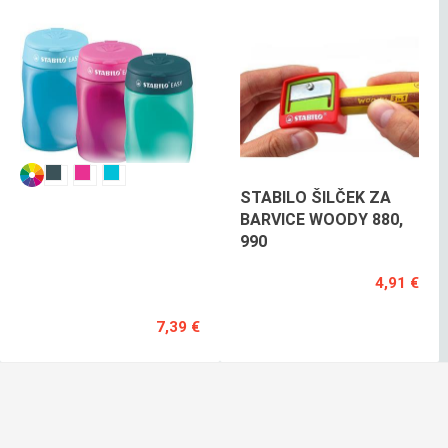
STABILO
STABILO ŠILČEK ZA
EASY
BARVICE WOODY 880,
ŠILČEK
990
L
4,91 €
POSAMEZNO
7,39 €