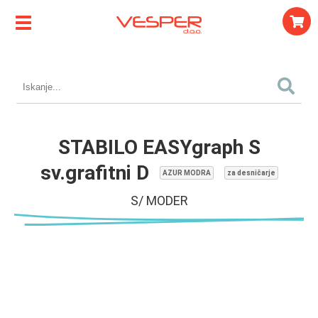
STABILO EASYgraph S
sv.grafitni D
AZUR MODRA
za desničarje
S/ MODER