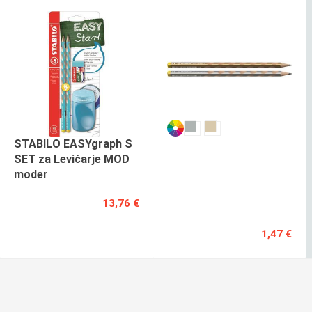
STABILO EASYgraph S
STABILO
SET za Levičarje MOD
EASYGRAPH
moder
S
METALIC
13,76 €
L
1,47 €