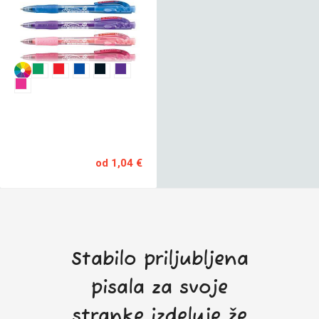
STABILO
KEM.SVINČNIK
MARATON
F
od 1,04 €
Stabilo priljubljena
pisala za svoje
stranke izdeluje že