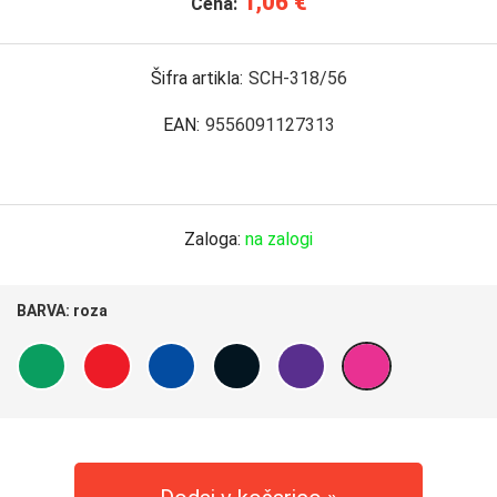
1,06 €
Cena:
Šifra artikla:
SCH-318/56
EAN:
9556091127313
Zaloga:
na zalogi
BARVA:
roza