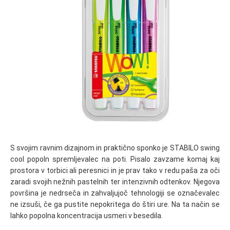
S svojim ravnim dizajnom in praktično sponko je STABILO swing
cool popoln spremljevalec na poti. Pisalo zavzame komaj kaj
prostora v torbici ali peresnici in je prav tako v redu paša za oči
zaradi svojih nežnih pastelnih ter intenzivnih odtenkov. Njegova
površina je nedrseča in zahvaljujoč tehnologiji se označevalec
ne izsuši, če ga pustite nepokritega do štiri ure. Na ta način se
lahko popolna koncentracija usmeri v besedila.