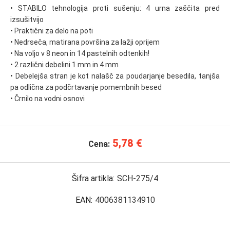
• STABILO tehnologija proti sušenju: 4 urna zaščita pred
izsušitvijo
• Praktični za delo na poti
• Nedrseča, matirana površina za lažji oprijem
• Na voljo v 8 neon in 14 pastelnih odtenkih!
• 2 različni debelini 1 mm in 4 mm
• Debelejša stran je kot nalašč za poudarjanje besedila, tanjša
pa odlična za podčrtavanje pomembnih besed
• Črnilo na vodni osnovi
5,78 €
Cena:
Šifra artikla:
SCH-275/4
EAN:
4006381134910