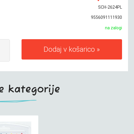
SCH-2624PL
9556091111930
na zalogi
Dodaj v košarico
te kategorije