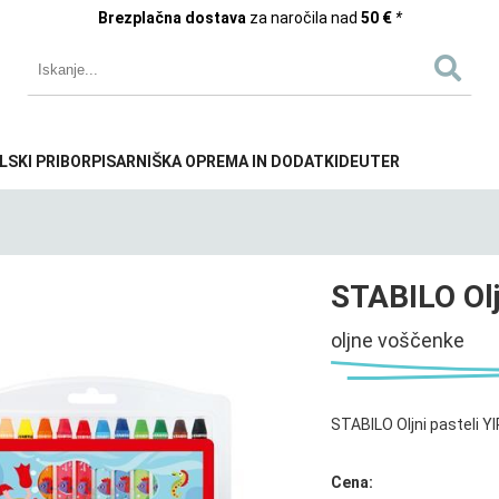
Brezplačna dostava
za naročila nad
50 €
*
LSKI PRIBOR
PISARNIŠKA OPREMA IN DODATKI
DEUTER
STABILO Olj
oljne voščenke
STABILO Oljni pasteli YI
Cena: