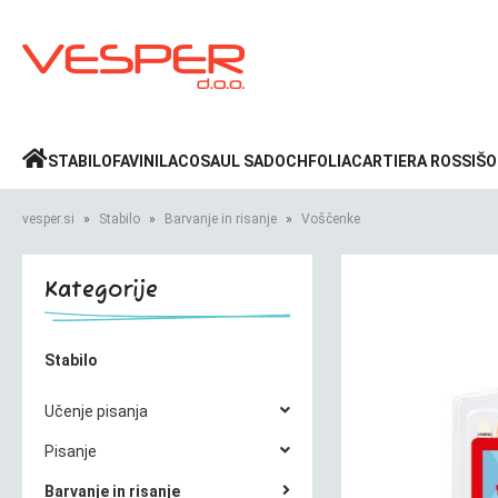
Prijava
»
STABILO
FAVINI
LACO
SAUL SADOCH
FOLIA
CARTIERA ROSSI
ŠO
vesper.si
Stabilo
Barvanje in risanje
Voščenke
Kategorije
Stabilo
Učenje pisanja
Pisanje
Barvanje in risanje