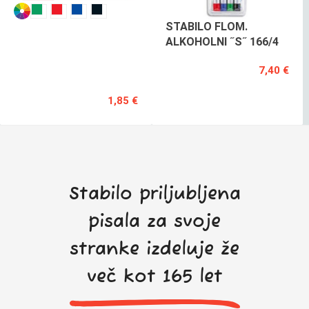
STABILO
STABILO FLOM.
FLOM.
ALKOHOLNI ˝S˝ 166/4
ALKOHOL.-156
7,40 €
POSAMEZNO
1,85 €
Stabilo priljubljena
pisala za svoje
stranke izdeluje že
več kot 165 let