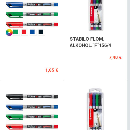
STABILO
STABILO FLOM.
FLOM.
ALKOHOL.˝F˝156/4
ALKOHOL.-166
7,40 €
POSAMEZNO
1,85 €