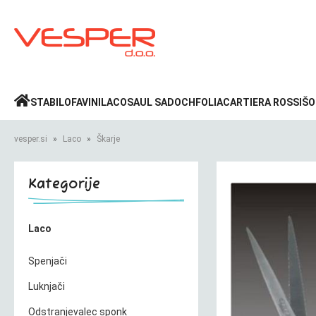
Prijava
»
STABILO
FAVINI
LACO
SAUL SADOCH
FOLIA
CARTIERA ROSSI
ŠO
vesper.si
Laco
Škarje
Kategorije
Laco
Spenjači
Luknjači
Odstranjevalec sponk