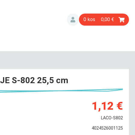
0
0,00
E S-802 25,5 cm
1,12 €
LACO-S802
4024526001125