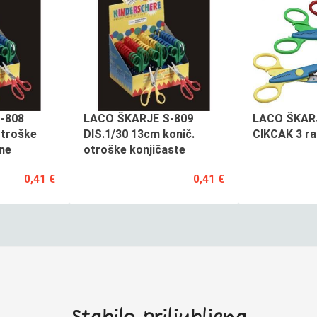
-808
LACO ŠKARJE S-809
LACO ŠKAR
otroške
DIS.1/30 13cm konič.
CIKCAK 3 raz
ne
otroške konjičaste
0,41 €
0,41 €