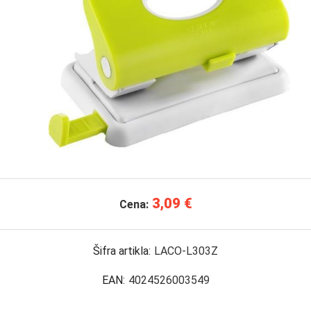
3,09 €
Cena:
Šifra artikla:
LACO-L303Z
EAN:
4024526003549