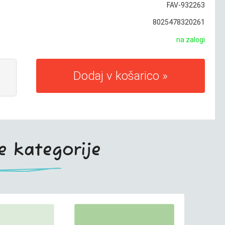
FAV-932263
8025478320261
na zalogi
Dodaj v košarico
te kategorije