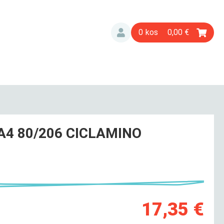
0
0,00
A4 80/206 CICLAMINO
17,35 €