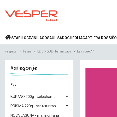
Prijava
»
STABILO
FAVINI
LACO
SAUL SADOCH
FOLIA
CARTIERA ROSSI
ŠO
vesper.si
Favini
LE CIRQUE - barvni papir
Le cirque A4
Kategorije
Favini
BURANO 200g - šeleshamer
PRISMA 220g - strukturiran
NOVA LAGUNA - marmorirana