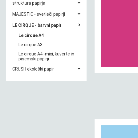
struktura papirja
MAJESTIC - svetleči papirji
LE CIRQUE - barvni papir
Le cirque A4
Le cirque A3
Le cirque A4 -mixi, kuverte in
pisemski papirji
CRUSH ekološki papir