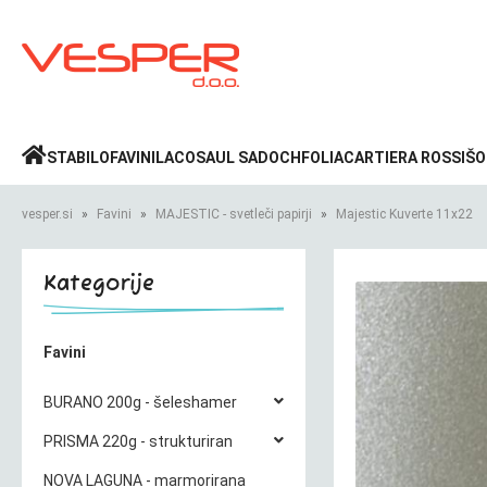
Prijava
»
STABILO
FAVINI
LACO
SAUL SADOCH
FOLIA
CARTIERA ROSSI
ŠO
vesper.si
Favini
MAJESTIC - svetleči papirji
Majestic Kuverte 11x22
Kategorije
Favini
BURANO 200g - šeleshamer
PRISMA 220g - strukturiran
NOVA LAGUNA - marmorirana