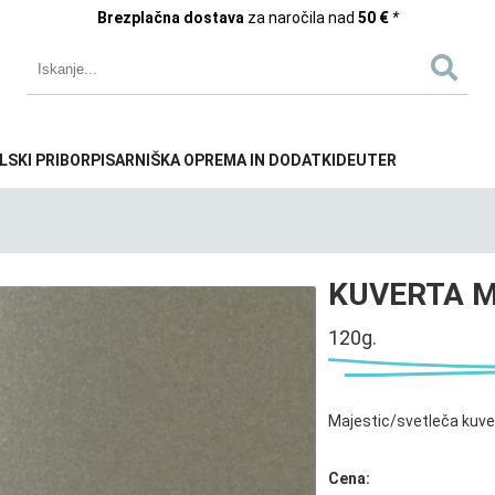
Brezplačna dostava
za naročila nad
50 €
*
LSKI PRIBOR
PISARNIŠKA OPREMA IN DODATKI
DEUTER
KUVERTA M
120g.
Majestic/svetleča kuve
Cena: