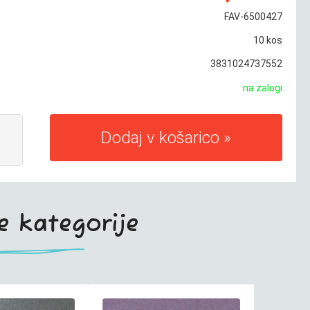
FAV-6500427
10
kos
3831024737552
na zalogi
Dodaj v košarico
te kategorije