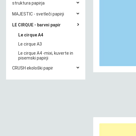
struktura papirja
MAJESTIC - svetleči papirji
LE CIRQUE - barvni papir
Le cirque A4
Le cirque A3
Le cirque A4 -mixi, kuverte in
pisemski papirji
CRUSH ekološki papir