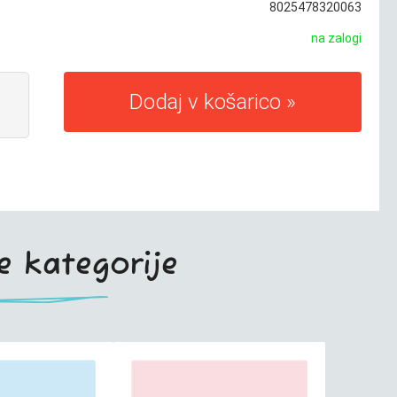
8025478320063
na zalogi
Dodaj v košarico
te kategorije