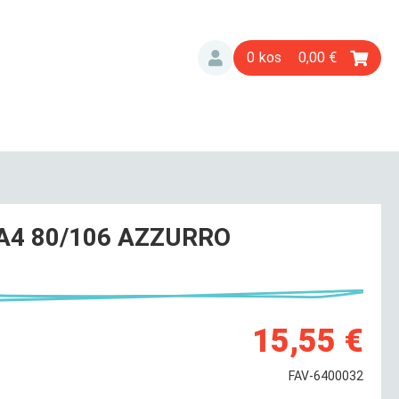
0
0,00
 A4 80/106 AZZURRO
15,55 €
FAV-6400032