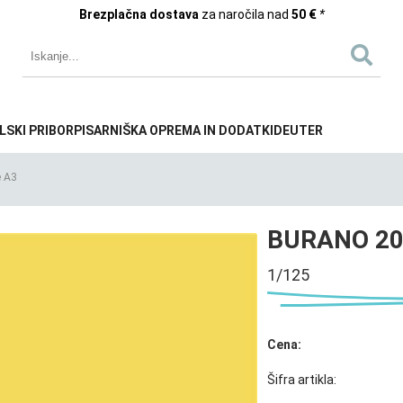
Brezplačna dostava
za naročila nad
50 €
*
LSKI PRIBOR
PISARNIŠKA OPREMA IN DODATKI
DEUTER
e A3
BURANO 20
1/125
Cena:
Šifra artikla: