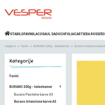
Prijava
»
STABILO
FAVINI
LACO
SAUL SADOCH
FOLIA
CARTIERA ROSSI
ŠO
vesper.si
Favini
BURANO 200g - šeleshamer
Burano Intenzivne barv
Kategorije
Favini
BURANO 200g - šeleshamer
Burano Pastelne barve A3
Burano Intenzivne barve A3