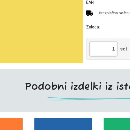
EAN:
Brezplačna poštnin
Zaloga:
set
Podobni izdelki iz is