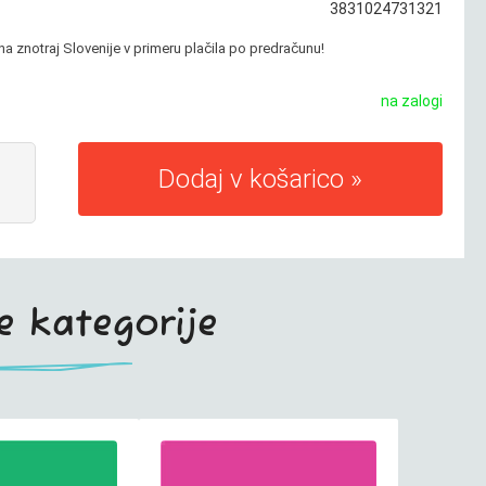
3831024731321
a znotraj Slovenije v primeru plačila po predračunu!
na zalogi
Dodaj v košarico
te kategorije