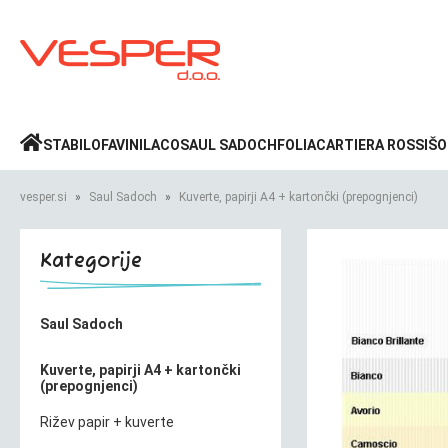
Prijava
»
STABILO
FAVINI
LACO
SAUL SADOCH
FOLIA
CARTIERA ROSSI
ŠO
vesper.si
Saul Sadoch
Kuverte, papirji A4 + kartončki (prepognjenci)
Kategorije
Saul Sadoch
Kuverte, papirji A4 + kartončki
(prepognjenci)
Rižev papir + kuverte