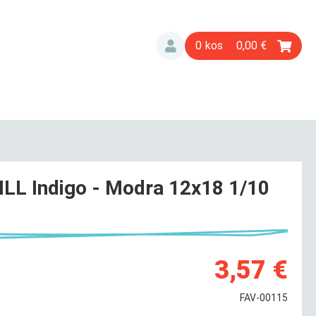
0
0,00
LL Indigo - Modra 12x18 1/10
3,57 €
FAV-00115