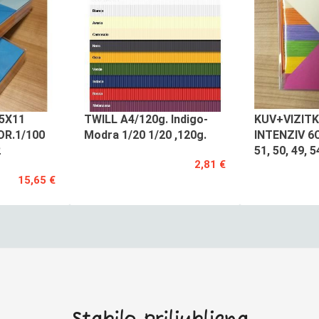
,5X11
TWILL A4/120g. Indigo-
KUV+VIZITK
OR.1/100
Modra 1/20 1/20 ,120g.
INTENZIV 6
2
51, 50, 49, 5
2,81 €
15,65 €