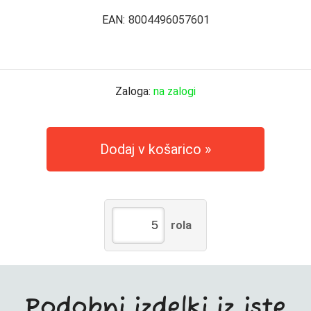
EAN:
8004496057601
Zaloga:
na zalogi
Dodaj v košarico
rola
Podobni izdelki iz iste