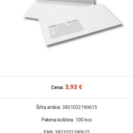
3,93 €
Cena:
Šifra artikla:
3831032190615
Pakirna količina:
100
kos
EAN:
3831032190615