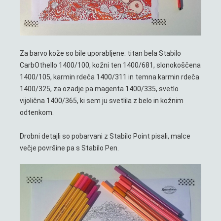
Za barvo kože so bile uporabljene: titan bela Stabilo
CarbOthello 1400/100, kožni ten 1400/681, slonokoščena
1400/105, karmin rdeča 1400/311 in temna karmin rdeča
1400/325, za ozadje pa magenta 1400/335, svetlo
vijolična 1400/365, ki sem ju svetlila z belo in kožnim
odtenkom.
Drobni detajli so pobarvani z Stabilo Point pisali, malce
večje površine pa s Stabilo Pen.