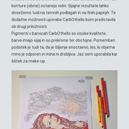
konture (obrisi) ostanejo vidni. Sijajne rezultate lahko
dosežemo tudi na temnih podlagah in na finih papirjih. Te
dodatne možnosti uporabe CarbOthello bom predstavila
ob drugi priložnosti.
Pigmenti v barvicah CarbOthello so visoke kvalitete,
barve imajo sijaj in so prekrivne ter obstojne. Pomemben
podatek je tudi ta, da je šiljenje enostavno, les, ki objema
mino je odporen in mina ni drobljiva. Jaz sem uporabila kar
šilček za make-up.