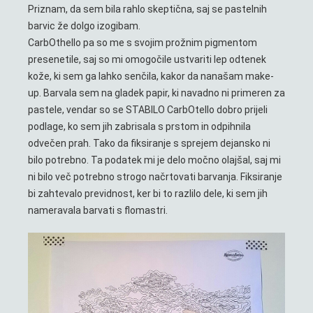
Priznam, da sem bila rahlo skeptična, saj se pastelnih
barvic že dolgo izogibam.
CarbOthello pa so me s svojim prožnim pigmentom
presenetile, saj so mi omogočile ustvariti lep odtenek
kože, ki sem ga lahko senčila, kakor da nanašam make-
up. Barvala sem na gladek papir, ki navadno ni primeren za
pastele, vendar so se STABILO CarbOtello dobro prijeli
podlage, ko sem jih zabrisala s prstom in odpihnila
odvečen prah. Tako da fiksiranje s sprejem dejansko ni
bilo potrebno. Ta podatek mi je delo močno olajšal, saj mi
ni bilo več potrebno strogo načrtovati barvanja. Fiksiranje
bi zahtevalo previdnost, ker bi to razlilo dele, ki sem jih
nameravala barvati s flomastri.