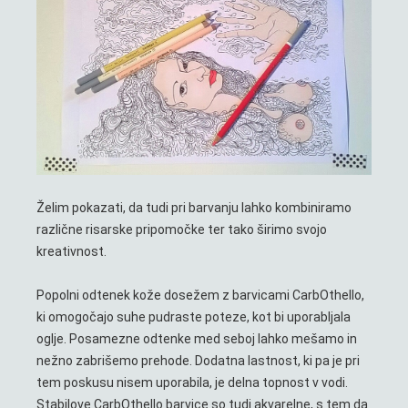
Želim pokazati, da tudi pri barvanju lahko kombiniramo
različne risarske pripomočke ter tako širimo svojo
kreativnost.
Popolni odtenek kože dosežem z barvicami CarbOthello,
ki omogočajo suhe pudraste poteze, kot bi uporabljala
oglje. Posamezne odtenke med seboj lahko mešamo in
nežno zabrišemo prehode. Dodatna lastnost, ki pa je pri
tem poskusu nisem uporabila, je delna topnost v vodi.
Stabilove CarbOthello barvice so tudi akvarelne, s tem da